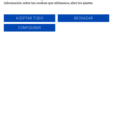
Actualidad
información sobre las cookies que utilizamos, abre los ajustes.
Adjudicaciones
ACEPTAR TODO
RECHAZAR
Divulgación Técnica
CONFIGURAR
iDAM
Institucional
Notícias
Simulacros
Sin categorizar